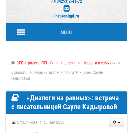
+7(34253)2-41-72
inst@solgpi.ru
МЕНЮ
СГПИ филиал ПГНИУ
Новости
Новости и события
«Диалоги на равных»: встреча с писательницей Сауле
Кадыровой
«Диалоги на равных»: встреча
с писательницей Сауле Кадыровой
Опубликовано: 13 мая 2022