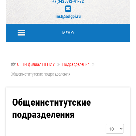
+7(34253)2-41-72
inst@solgpi.ru
МЕНЮ
СГПИ филиал ПГНИУ
Подразделения
Общеинститутские подразделения
Общеинститутские
подразделения
Кол-во строк: