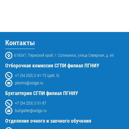
Контакты
618547, Пермский край, г. Соликамск, улица Северная, д. 44
Отборочная комиссия СГПИ филиал ПГНИУ
+7 (34 253) 2-41-72 (доб. 5)
pkomis@solgpi.ru
Бухгалтерия СГПИ филиал ПГНИУ
+7 (34 253) 2-51-87
buhgalter@solgpi.ru
Отделение очного и заочного обучения