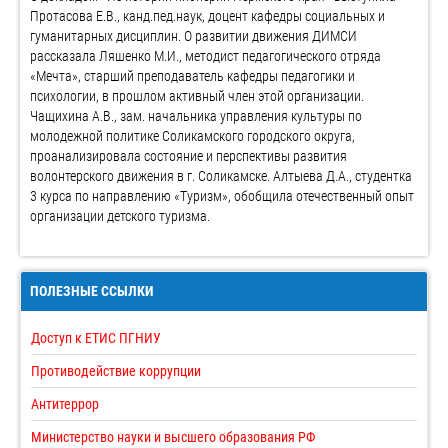
Протасова Е.В., канд.пед.наук, доцент кафедры социальных и
гуманитарных дисциплин. О развитии движения ДИМСИ
рассказала Ляшенко М.И., методист педагогического отряда
«Мечта», старший преподаватель кафедры педагогики и
психологии, в прошлом активный член этой организации.
Чащихина А.В., зам. начальника управления культуры по
молодежной политике Соликамского городского округа,
проанализировала состояние и перспективы развития
волонтерского движения в г. Соликамске. Алтыева Д.А., студентка
3 курса по направлению «Туризм», обобщила отечественный опыт
организации детского туризма.
ПОЛЕЗНЫЕ ССЫЛКИ
Доступ к ЕТИС ПГНИУ
Противодействие коррупции
Антитеррор
Министерство науки и высшего образования РФ