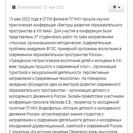
Опубликовано: 23 мая 2022
13 мая 2022 года в СГПИ филиале ПГНИУ прошла научно-
практическая конференция «Векторы развития образовательного
пространства в XXI веке». Для участия в конференции были
представлены 37 студенческих работ по трем направлениям:
«Научные, организационно-методические, содержательные
проблемы внедрения ФГОС, примерной программы воспитания в
современном образовательном пространстве России»,
«Гражданско-патриотическое воспитание детей и молодежи в XXI
веке: традиции прошлого и современный опыт», «Организация
туристской и экскурсионной деятельности: перспективные
направления и современные технологии». На пленарном
заседании обсуждался один из векторов развития современного
образовательного пространства – организация детского и
молодежного движения в России. Онлайн-приветствие участникам
конференции прислала Малкова Е.В., проректор по молодежной
политике ПГНИУ. Видеофильм «История детского и молодежного
движения России» актуализировал знания студентов о
направлениях и содержании деятельности детских и молодежных
объединений дореволюционной, советской и современной России.
С докладом «Из истории пионерии Пермского края» выступила