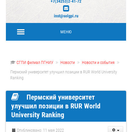
+7(34253)2-41-72
inst@solgpi.ru
МЕНЮ
СГПИ филиал ПГНИУ
Новости
Новости и события
Пермский университет улучшил позиции в RUR World University
Ranking
Пермский университет
улучшил позиции в RUR World
University Ranking
Опубликовано: 11 мая 2022