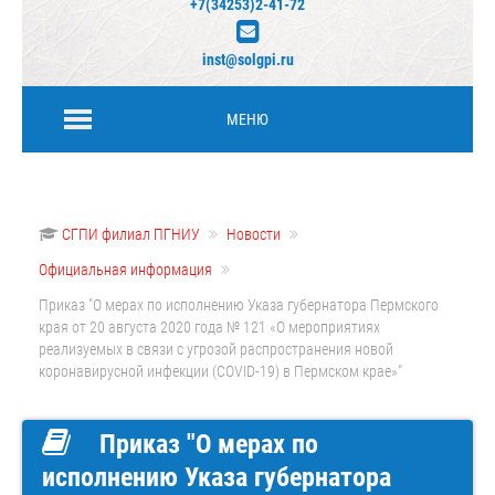
+7(34253)2-41-72
inst@solgpi.ru
МЕНЮ
СГПИ филиал ПГНИУ
Новости
Официальная информация
Приказ "О мерах по исполнению Указа губернатора Пермского
края от 20 августа 2020 года № 121 «О мероприятиях
реализуемых в связи с угрозой распространения новой
коронавирусной инфекции (COVID-19) в Пермском крае»"
Приказ "О мерах по
исполнению Указа губернатора