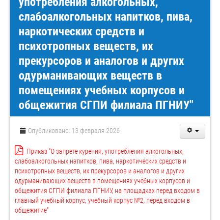
употребления алкогольных,
слабоалкогольных напитков, пива,
наркотических средств и
психотропных веществ, их
прекурсоров и аналогов и других
одурманивающих веществ в
помещениях учебных корпусов и
общежития СГПИ филиала ПГНИУ"
Опубликовано: 13 февраля 2026
Приказ "О запрете курения, употребления алкогольных,
слабоалкогольных напитков, пива, наркотических средств и
психотропных веществ, их прекурсоров и аналогов и других
одурманивающих веществ в помещениях учебных корпусов и
общежития СГПИ филиала ПГНИУ, на площадках перед входом в
главный учебный корпус, учебный корпус №2, перед входом в
общежитие"