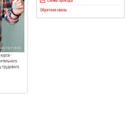
Схема проезда
Обратная связь
курса -
нительного
ц трудового