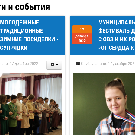
и и события
МОЛОДЕЖНЫЕ
МУНИЦИПАЛ
ТРАДИЦИОННЫЕ
ФЕСТИВАЛЬ Д
17
декабря
ЗИМНИЕ ПОСИДЕЛКИ -
С ОВЗ И ИХ Р
2022
СУПРЯДКИ
«ОТ СЕРДЦА К
вано: 17 декабря 2022
Опубликовано: 17 декабря 202