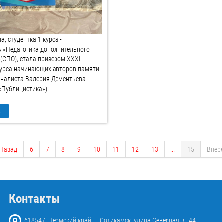
, студентка 1 курса -
ь «Педагогика дополнительного
(СПО), стала призером XXXI
курса начинающих авторов памяти
рналиста Валерия Дементьева
«Публицистика»).
.
Назад
6
7
8
9
10
11
12
13
...
15
Впер
Контакты
618547, Пермский край, г. Соликамск, улица Северная, д. 44