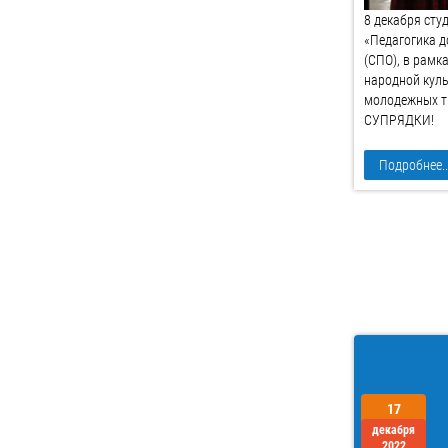
8 декабря сту
«Педагогика 
(СПО), в рамк
народной куль
молодежных т
СУПРЯДКИ!
Подробнее..
17
декабря
2022