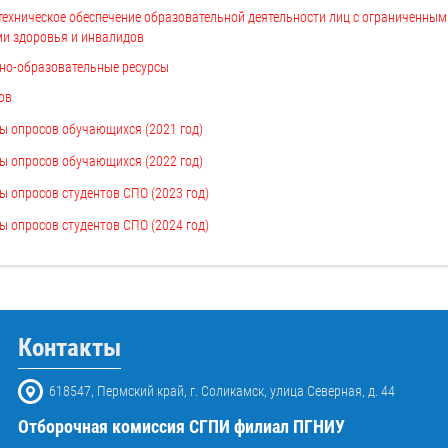
ехническое обеспечение образовательной деятельности лиц с ограниченным
и здоровья и инвалидов
о-образовательные ресурсы
ов
ы опросов обучающихся (2021 год)
ы опросов обучающихся (2022 год)
ы опросов студентов СПО (2023 год)
ы опросов студентов СПО (2024 год)
Контакты
618547, Пермский край, г. Соликамск, улица Северная, д. 44
Отборочная комиссия СГПИ филиал ПГНИУ