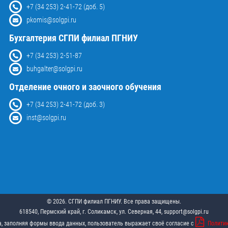
+7 (34 253) 2-41-72 (доб. 5)
pkomis@solgpi.ru
Бухгалтерия СГПИ филиал ПГНИУ
+7 (34 253) 2-51-87
buhgalter@solgpi.ru
Отделение очного и заочного обучения
+7 (34 253) 2-41-72 (доб. 3)
inst@solgpi.ru
© 2026. СГПИ филиал ПГНИУ. Все права защищены.
618540, Пермский край, г. Соликамск, ул. Северная, 44, support@solgpi.ru
, заполняя формы ввода данных, пользователь выражает своё согласие с
Полити